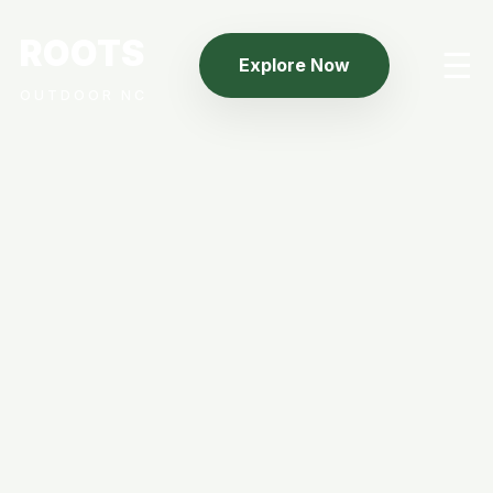
ROOTS
☰
Explore Now
OUTDOOR NC