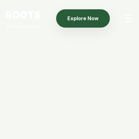
ROOTS
☰
Explore Now
OUTDOOR NC