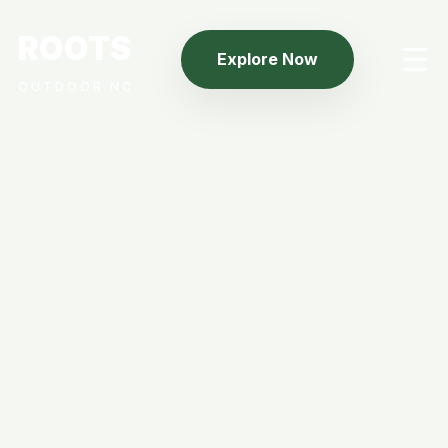
ROOTS
☰
Explore Now
OUTDOOR NC