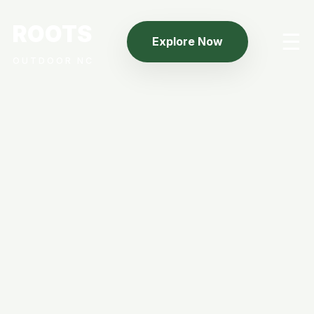
ROOTS
☰
Explore Now
OUTDOOR NC